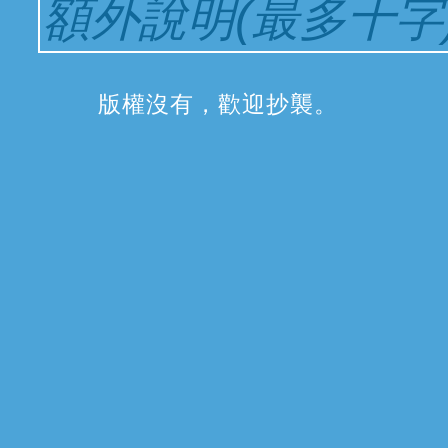
版權沒有，歡迎抄襲
。