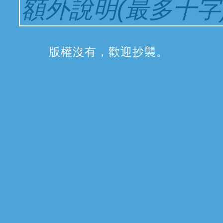
版權沒有，歡迎抄襲
。