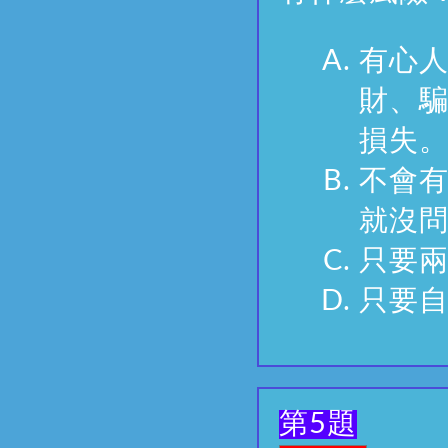
有心人
財、
損失
不會
就沒
只要
只要
第5題