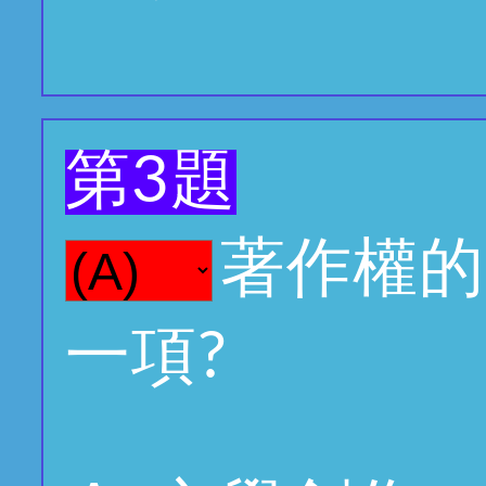
第3題
著作權的
一項?