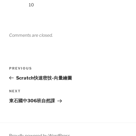
10
Comments are closed.
Post
Previous
PREVIOUS
navigation
Post
Scratch快速密技-向量繪圖
Next
NEXT
Post
東石國中306班自然課
Proudly powered by WordPress