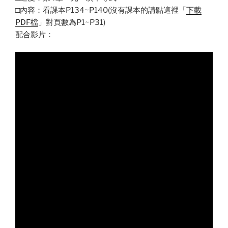
□內容：看課本P134~P140(沒有課本的請點這裡「
下載
PDF檔
」對頁數為P1~P31)
配合影片：