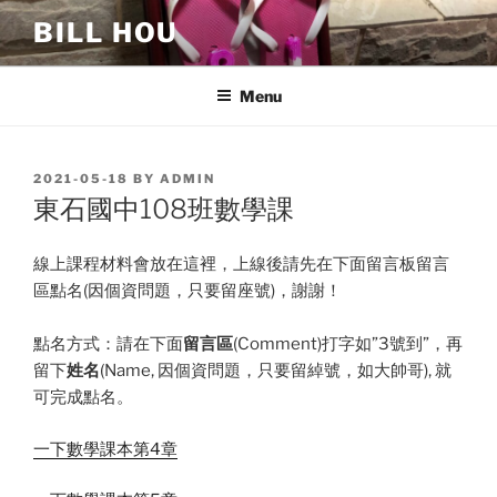
Skip
BILL HOU
to
content
Menu
POSTED
2021-05-18
BY
ADMIN
ON
東石國中108班數學課
線上課程材料會放在這裡，上線後請先在下面留言板留言
區點名(因個資問題，只要留座號)，謝謝！
點名方式：請在下面
留言區
(Comment)打字如”3號到”，再
留下
姓名
(Name, 因個資問題，只要留綽號，如大帥哥), 就
可完成點名。
一下數學課本第4章