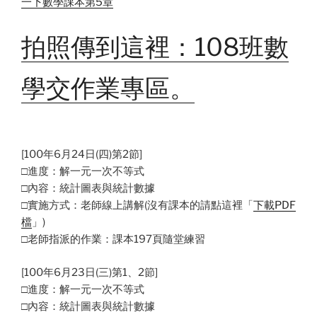
一下數學課本第5章
拍照傳到這裡：108班數
學交作業專區。
[100年6月24日(四)第2節]
□進度：解一元一次不等式
□內容：統計圖表與統計數據
□實施方式：老師線上講解(沒有課本的請點這裡「
下載PDF
檔
」)
□老師指派的作業：課本197頁隨堂練習
[100年6月23日(三)第1、2節]
□進度：解一元一次不等式
□內容：統計圖表與統計數據