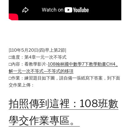
[110年5月20日(四)早上第2節]
□進度：第4章一元一次不等式
□內容：看教學影片-
108翰林國中數學7下教學動畫CH4_
解一元一次不等式—不等式的移項
□作業：練習題目如下圖，請自備一張紙寫下答案，到下面
交作業上傳：
拍照傳到這裡：108班數
學交作業專區。