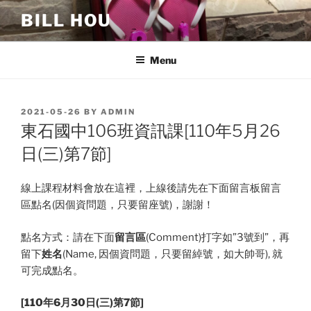
Skip
BILL HOU
to
content
Menu
POSTED
2021-05-26
BY
ADMIN
ON
東石國中106班資訊課[110年5月26
日(三)第7節]
線上課程材料會放在這裡，上線後請先在下面留言板留言
區點名(因個資問題，只要留座號)，謝謝！
點名方式：請在下面
留言區
(Comment)打字如”3號到”，再
留下
姓名
(Name, 因個資問題，只要留綽號，如大帥哥), 就
可完成點名。
[110年6月30日(三)第7節]